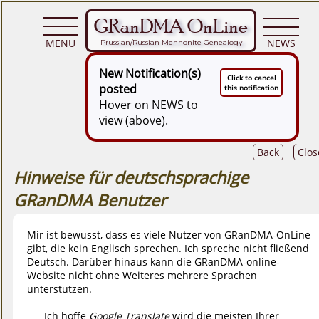
GRanDMA OnLine
MENU
NEWS
Prussian/Russian Mennonite Genealogy
New Notification(s)
Click to cancel
posted
this notification
Hover on NEWS to
view (above).
Back
Clos
Hinweise für deutschsprachige
GRanDMA Benutzer
Mir ist bewusst, dass es viele Nutzer von GRanDMA-OnLine
gibt, die kein Englisch sprechen. Ich spreche nicht fließend
Deutsch. Darüber hinaus kann die GRanDMA-online-
Website nicht ohne Weiteres mehrere Sprachen
unterstützen.
Ich hoffe
Google Translate
wird die meisten Ihrer